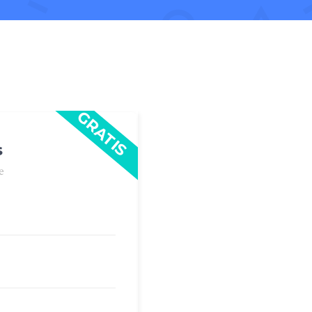
GRATIS
s
e