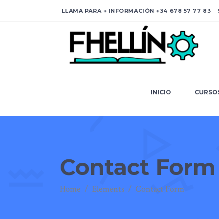
LLAMA PARA + INFORMACIÓN
+34 678 57 77 83
S
INICIO
C
INICIO
CURSO
Contact Form
Home
/
Elements
/
Contact Form