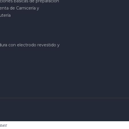
ciones básicas de preparación
enta de Carnicería y
utería
ura con electrodo revestido y
nner