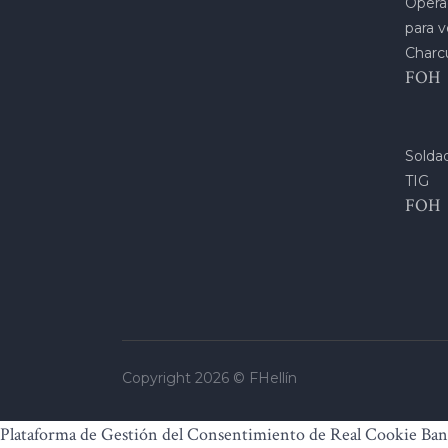
Opera
para v
Charc
FOH
Soldad
TIG
FOH
Copyright 2026 ©
FHellín
Plataforma de Gestión del Consentimiento de Real Cookie Ba