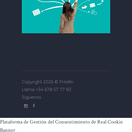
Copyright 2026 ©
FHellín
Llama
+34 678 57 77 83
Siguenos
Plataforma de Gestión del Consentimiento de Real Cookie
Banner