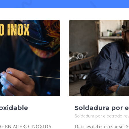
oxidable
Soldadura por e
Soldadura por electrodo re
 TIG EN ACERO INOXIDA
Detalles del curso Cu