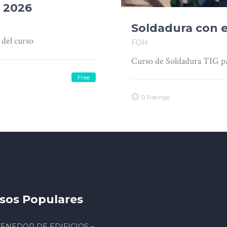
G 2026
Soldadura con e
 del curso
FOH
Curso de Soldadura TIG pa
Free
0 Ratings
sos Populares
ENEDOR DE EDIFICIOS –