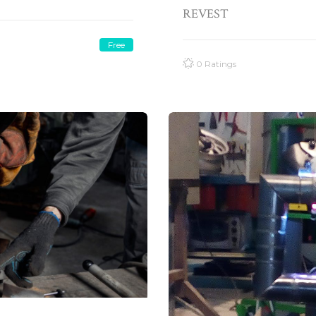
REVEST
Free
0 Ratings