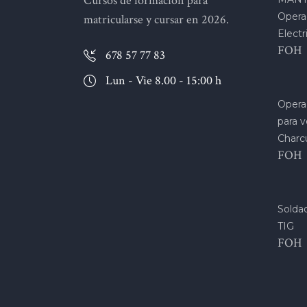
Cursos de formación para
Opera
matricularse y cursar en 2026.
Electr
FOH
678 57 77 83
Lun - Vie 8.00 - 15:00 h
Opera
para v
Charc
FOH
Soldad
TIG
FOH